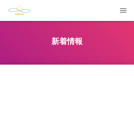
ナ
ビ
ゲ
ー
シ
新着情報
ョ
ン
を
切
り
替
え